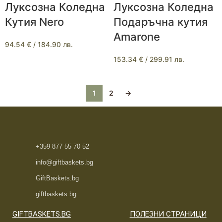
Луксозна Коледна
Луксозна Коледна
Кутия Nero
Подаръчна кутия
Amaronе
94.54
€
/ 184.90 лв.
153.34
€
/ 299.91 лв.
1
2
→
+359 877 55 70 52
info@giftbaskets.bg
GiftBaskets.bg
giftbaskets.bg
GIFTBASKETS.BG
ПОЛЕЗНИ СТРАНИЦИ