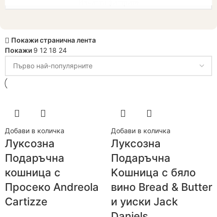
Изчисти филтрите
Покажи странична лента
Покажи
9
12
18
24
Добави в количка
Добави в количка
Луксозна
Луксозна
Подаръчна
Подаръчна
кошница с
Kошница с бяло
Просеко Andreola
вино Bread & Butter
Cartizze
и уиски Jack
Daniels