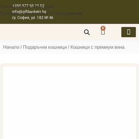
Прескочи към навигация
+359 877 55 70 52
info@giftbaskets.bg
Прескочи към основното съдържание
гр. София, ул. 182 № 46
0
ПОДАРЪЧНИ
ПОДАРЪЧНИ КУ
ПОДАРЪЧН
КОРПОРАТИВ
Начало
Подаръчни кошници
Кошници с премиум вина