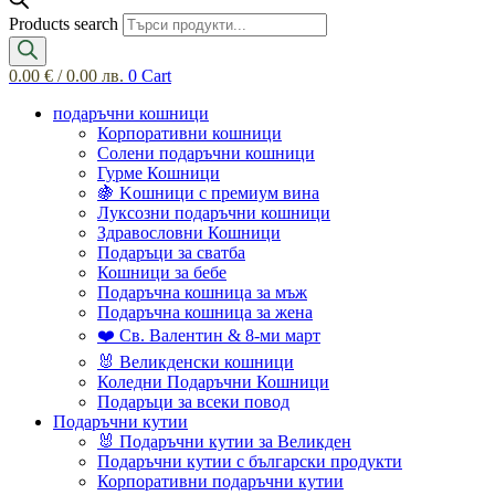
Products search
0.00
€
/ 0.00 лв.
0
Cart
подаръчни кошници
Корпоративни кошници
Солени подаръчни кошници
Гурме Кошници
🍇 Kошници с премиум вина
Луксозни подаръчни кошници
Здравословни Кошници
Подаръци за сватба
Кошници за бебе
Подаръчна кошница за мъж
Подаръчна кошница за жена
❤️ Св. Валентин & 8-ми март
🐰 Великденски кошници
Коледни Подаръчни Кошници
Подаръци за всеки повод
Подаръчни кутии
🐰 Подаръчни кутии за Великден
Подаръчни кутии с български продукти
Корпоративни подаръчни кутии