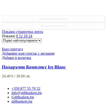
Изчисти филтрите
Изчисти филтрите
Покажи странична лента
Покажи
9
12
18
24
Бърз преглед
Добавяне към списък с желания
Добави в количка
Подаръчен Комплект Ice Blanc
20.40
€
/ 39.90 лв.
+359 877 55 70 52
info@giftbaskets.bg
GiftBaskets.bg
giftbaskets.bg