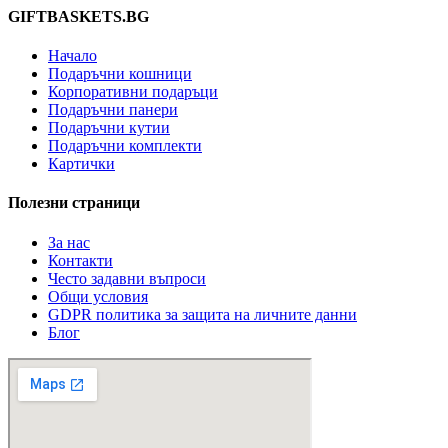
GIFTBASKETS.BG
Начало
Подаръчни кошници
Корпоративни подаръци
Подаръчни панери
Подаръчни кутии
Подаръчни комплекти
Картички
Полезни страници
За нас
Контакти
Често задавни въпроси
Общи условия
GDPR политика за защита на личните данни
Блог