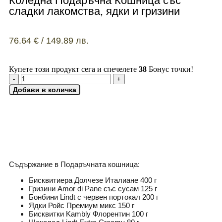
Коледна Подаръчна Кошница със
сладки лакомства, ядки и гризини
76.64
€
/ 149.89 лв.
Купете този продукт сега и спечелете
38
Бонус точки!
Добави в количка
ДОБАВИ КАРТИЧКА
Съдържание в Подаръчната кошница:
Бисквитиера Долчезе Италиане 400 г
Гризини Amor di Pane със сусам 125 г
Бонбини Lindt с червен портокал 200 г
Ядки Ройс Премиум микс 150 г
Бисквитки Kambly Флорентин 100 г