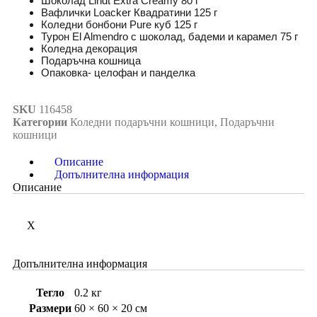
Шоколад Lindt Extra Creamy 80 г
Вафлички Loacker Квадратини 125 г
Коледни бонбони Pure куб 125 г
Турон El Almendro с шоколад, бадеми и карамел 75 г
Коледна декорация
Подаръчна кошница
Опаковка- целофан и панделка
SKU
116458
Категории
Коледни подаръчни кошници
,
Подаръчни
кошници
Описание
Допълнителна информация
Описание
X
Допълнителна информация
Тегло
0.2 кг
Размери
60 × 60 × 20 см