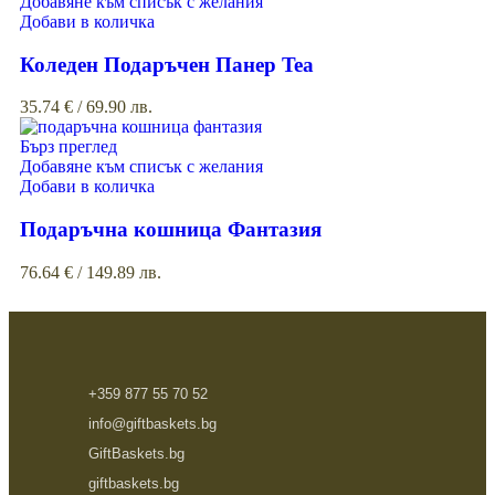
Добавяне към списък с желания
Добави в количка
Коледен Подаръчен Панер Tea
35.74
€
/ 69.90 лв.
Бърз преглед
Добавяне към списък с желания
Добави в количка
Подаръчна кошница Фантазия
76.64
€
/ 149.89 лв.
+359 877 55 70 52
info@giftbaskets.bg
GiftBaskets.bg
giftbaskets.bg