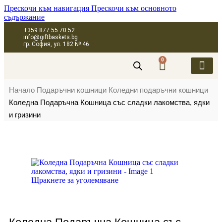
Прескочи към навигация
Прескочи към основното
съдържание
+359 877 55 70 52
info@giftbaskets.bg
гр. София, ул. 182 № 46
0
ПОДАРЪЧНИ 
ПОДАРЪЧНИ КУТИ
ПОДАРЪЧНИ 
КОРПОРАТИВН
Начало
Подаръчни кошници
Коледни подаръчни кошници
Коледна Подаръчна Кошница със сладки лакомства, ядки
и гризини
Щракнете за уголемяване