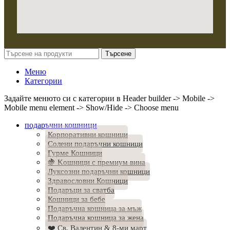
Търсене
Меню
Категории
Задайте менюто си с категории в Header builder -> Mobile ->
Mobile menu element -> Show/Hide -> Choose menu
подаръчни кошници
Корпоративни кошници
Солени подаръчни кошници
Гурме Кошници
🍇 Kошници с премиум вина
Луксозни подаръчни кошници
Здравословни Кошници
Подаръци за сватба
Кошници за бебе
Подаръчна кошница за мъж
Подаръчна кошница за жена
❤️ Св. Валентин & 8-ми март