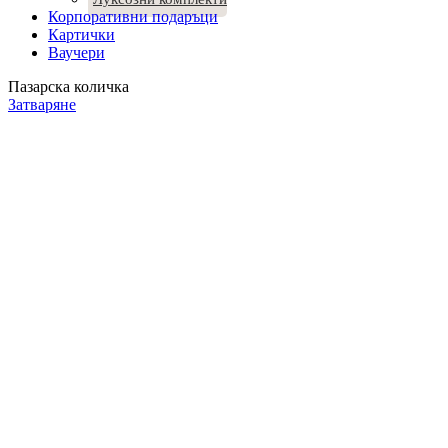
Корпоративни подаръци
Картички
Ваучери
Пазарска количка
Затваряне
Продуктът е добавен в количката.
ПРОДЪЛЖИ ПАЗАРУВАНЕТО
ПОРЪЧКА
Количество:
1
76.64
€
/ 149.89 лв.
Общо:
Добавете още нещо към "Коледна Подаръчна Кошница
със сладки лакомства, ядки и гризини"
Бонбони Мерси 250г
6.90
€
/ 13.50 лв.