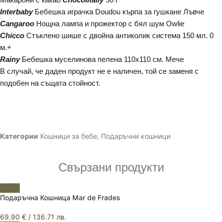
Interbaby
Бебешка играчка Doudou кърпа за гушкане Лъвче
Cangaroo
Нощна лампа и прожектор с бял шум Owlie
Chicco
Стъклено шише с двойна антиколик система 150 мл. 0
м.+
Rainy
Бебешка муселинова пелена 110х110 см. Мече
В случай, че даден продукт не е наличен, той се заменя с
подобен на същата стойност.
Категории
Кошници за бебе
,
Подаръчни кошници
Свързани продукти
Подаръчна Кошница Mar de Frades
69.90
€
/ 136.71 лв.