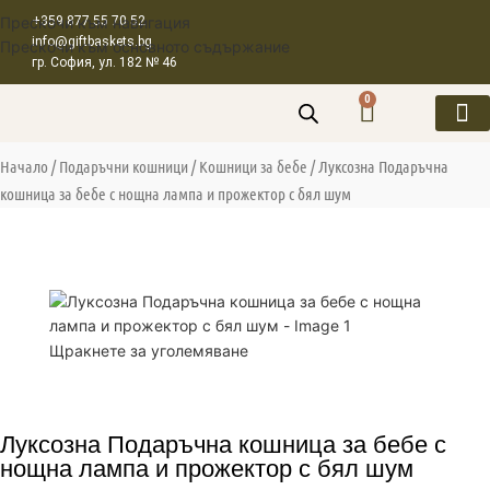
Прескочи към навигация
+359 877 55 70 52
info@giftbaskets.bg
Прескочи към основното съдържание
гр. София, ул. 182 № 46
0
ПОДАРЪЧ
ПОДАРЪЧНИ 
ПОДАРЪЧ
КОРПОРАТ
Начало
Подаръчни кошници
Кошници за бебе
Луксозна Подаръчна
кошница за бебе с нощна лампа и прожектор с бял шум
Щракнете за уголемяване
Луксозна Подаръчна кошница за бебе с
нощна лампа и прожектор с бял шум