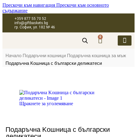
Прескочи към навигация
Прескочи към основното
съдържание
+359 877 55 70 52
info@giftbaskets.bg
гр. София, ул. 182 № 46
0
ПОДАРЪЧНИ 
ПОДАРЪЧНИ КУТИ
ПОДАРЪЧНИ 
КОРПОРАТИВН
Начало
Подаръчни кошници
Подаръчна кошница за мъж
Подаръчна Kошница с български деликатеси
Щракнете за уголемяване
Подаръчна Kошница с български
деликатеси