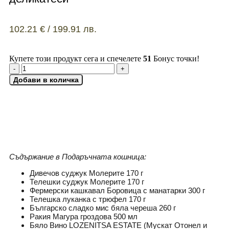
102.21
€
/ 199.91 лв.
Купете този продукт сега и спечелете
51
Бонус точки!
Добави в количка
ДОБАВИ КАРТИЧКА
Съдържание
в Подаръчната кошница:
Дивечов суджук Молерите 170 г
Телешки суджук Молерите 170 г
Фермерски кашкавал Боровица с манатарки 300 г
Телешка луканка с трюфел 170 г
Българско сладко мис бяла череша 260 г
Ракия Магура гроздова 500 мл
Бяло Вино LOZENITSA ESTATE (Мускат Отонел и