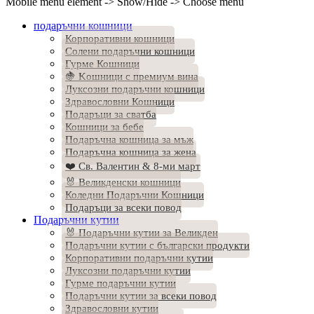
Mobile menu element -> Show/Hide -> Choose menu
подаръчни кошници
Корпоративни кошници
Солени подаръчни кошници
Гурме Кошници
🍇 Kошници с премиум вина
Луксозни подаръчни кошници
Здравословни Кошници
Подаръци за сватба
Кошници за бебе
Подаръчна кошница за мъж
Подаръчна кошница за жена
❤️ Св. Валентин & 8-ми март
🐰 Великденски кошници
Коледни Подаръчни Кошници
Подаръци за всеки повод
Подаръчни кутии
🐰 Подаръчни кутии за Великден
Подаръчни кутии с български продукти
Корпоративни подаръчни кутии
Луксозни подаръчни кутии
Гурме подаръчни кутии
Подаръчни кутии за всеки повод
Здравословни кутии