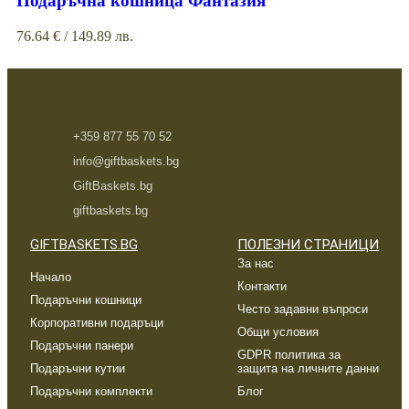
Подаръчна кошница Фантазия
76.64
€
/ 149.89 лв.
+359 877 55 70 52
info@giftbaskets.bg
GiftBaskets.bg
giftbaskets.bg
GIFTBASKETS.BG
ПОЛЕЗНИ СТРАНИЦИ
За нас
Начало
Контакти
Подаръчни кошници
Често задавни въпроси
Корпоративни подаръци
Общи условия
Подаръчни панери
GDPR политика за
Подаръчни кутии
защита на личните данни
Подаръчни комплекти
Блог