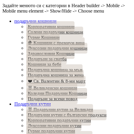
Задайте менюто си с категории в Header builder -> Mobile ->
Mobile menu element -> Show/Hide -> Choose menu
подаръчни кошници
Корпоративни кошници
Солени подаръчни кошници
Гурме Кошници
🍇 Kошници с премиум вина
Луксозни подаръчни кошници
Здравословни Кошници
Подаръци за сватба
Кошници за бебе
Подаръчна кошница за мъж
Подаръчна кошница за жена
❤️ Св. Валентин & 8-ми март
🐰 Великденски кошници
Коледни Подаръчни Кошници
Подаръци за всеки повод
Подаръчни кутии
🐰 Подаръчни кутии за Великден
Подаръчни кутии с български продукти
Корпоративни подаръчни кутии
Луксозни подаръчни кутии
Гурме подаръчни кутии