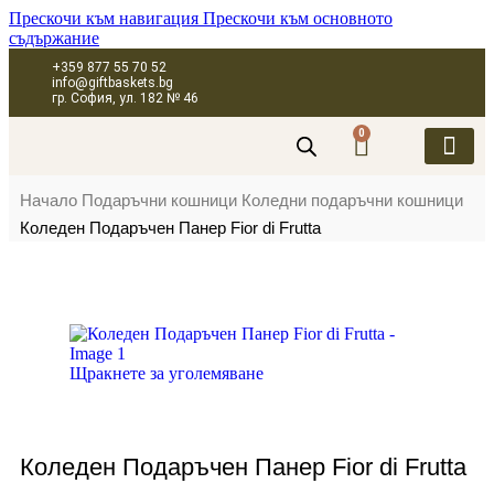
Прескочи към навигация
Прескочи към основното
съдържание
+359 877 55 70 52
info@giftbaskets.bg
гр. София, ул. 182 № 46
0
ПОДАРЪЧНИ 
ПОДАРЪЧНИ КУТИ
ПОДАРЪЧНИ 
КОРПОРАТИВН
Начало
Подаръчни кошници
Коледни подаръчни кошници
Коледен Подаръчен Панер Fior di Frutta
Щракнете за уголемяване
Коледен Подаръчен Панер Fior di Frutta