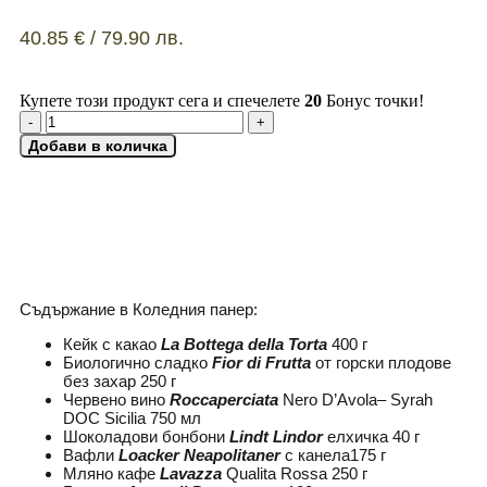
40.85
€
/ 79.90 лв.
Купете този продукт сега и спечелете
20
Бонус точки!
Добави в количка
ДОБАВИ КАРТИЧКА
Съдържание в Коледния панер:
Кейк с какао
La Bottega della Torta
400 г
Биологично сладко
Fior di Frutta
от горски плодове
без захар 250 г
Червено вино
Roccaperciata
Nero D’Avola– Syrah
DOC Sicilia 750 мл
Шоколадови бонбони
Lindt Lindor
елхичка 40 г
Вафли
Loacker Neapolitaner
с канела175 г
Mляно кафе
Lavazza
Qualita Rossa 250 г