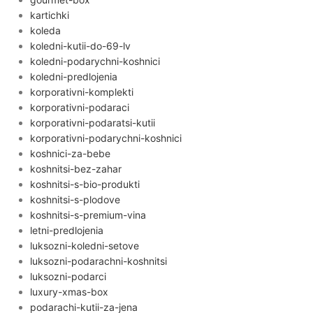
kartichki
koleda
koledni-kutii-do-69-lv
koledni-podarychni-koshnici
koledni-predlojenia
korporativni-komplekti
korporativni-podaraci
korporativni-podaratsi-kutii
korporativni-podarychni-koshnici
koshnici-za-bebe
koshnitsi-bez-zahar
koshnitsi-s-bio-produkti
koshnitsi-s-plodove
koshnitsi-s-premium-vina
letni-predlojenia
luksozni-koledni-setove
luksozni-podarachni-koshnitsi
luksozni-podarci
luxury-xmas-box
podarachi-kutii-za-jena