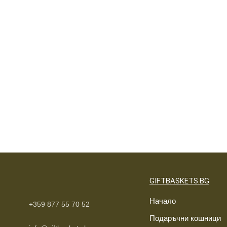
GIFTBASKETS.BG
Начало
+359 877 55 70 52
Подаръчни кошници