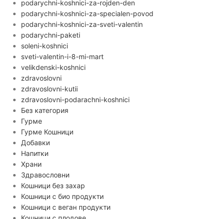
podarychni-koshnici-za-rojden-den
podarychni-koshnici-za-specialen-povod
podarychni-koshnici-za-sveti-valentin
podarychni-paketi
soleni-koshnici
sveti-valentin-i-8-mi-mart
velikdenski-koshnici
zdravoslovni
zdravoslovni-kutii
zdravoslovni-podarachni-koshnici
Без категория
Гурме
Гурме Кошници
Добавки
Напитки
Храни
Здравословни
Кошници без захар
Кошници с био продукти
Кошници с веган продукти
Кошници с плодове