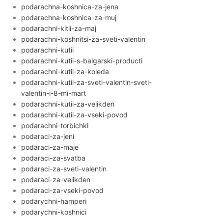
podarachna-koshnica-za-jena
podarachna-koshnica-za-muj
podarachni-kitii-za-maj
podarachni-koshnitsi-za-sveti-valentin
podarachni-kutii
podarachni-kutii-s-balgarski-producti
podarachni-kutii-za-koleda
podarachni-kutii-za-sveti-valentin-sveti-
valentin-i-8-mi-mart
podarachni-kutii-za-velikden
podarachni-kutii-za-vseki-povod
podarachni-torbichki
podaraci-za-jeni
podaraci-za-maje
podaraci-za-svatba
podaraci-za-sveti-valentin
podaraci-za-velikden
podaraci-za-vseki-povod
podarychni-hamperi
podarychni-koshnici