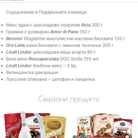
Съдържание в Подаръчната кошница:
Микс ядки с шоколадово покритие
Rois
20
0 г
Гризини с розмарин
Amor di Pane
150 г
Bonomi
Sfogliatine многолистни маслени бисквити 135 г
Ore Liete
меки бисквити с лимонов пълнжеж 200 г
Lindt Lindor
шоколадови яйца асорти 90 г
Бяло вино
Roccaperciata
DOC Sicilia 750 мл
Lindt Lindor
бонбони микс – 3 бр.
Великденска декорация
Луксозна опаковка – целофан и панделка
Свързани продукти