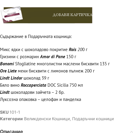
ДОБАВИ КАРТИЧКА
Съдържание в Подаръчната кошница:
Микс ядки с шоколадово покритие
Rois
20
0 г
Гризини с розмарин
Amor di Pane
150 г
Bonomi
Sfogliatine многолистни маслени бисквити 135 г
Ore Liete
меки бисквити с лимонов пълнеж 200 г
Lindt Lindor
шоколад 39 г
Бяло вино
Roccaperciata
DOC Sicilia 750 мл
Lindt
шоколадови зайчета – 2 бр.
Луксозна опаковка – целофан и панделка
SKU
101-1
Категории
Великденски Кошници
,
Подаръчни кошници
Описание