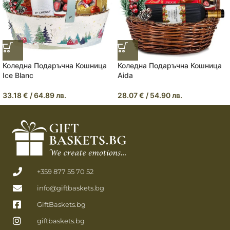
Коледна Подаръчна Кошница
Коледна Подаръчна Кошница
Ice Blanc
Aida
33.18
€
/ 64.89 лв.
28.07
€
/ 54.90 лв.
+359 877 55 70 52
info@giftbaskets.bg
GiftBaskets.bg
giftbaskets.bg