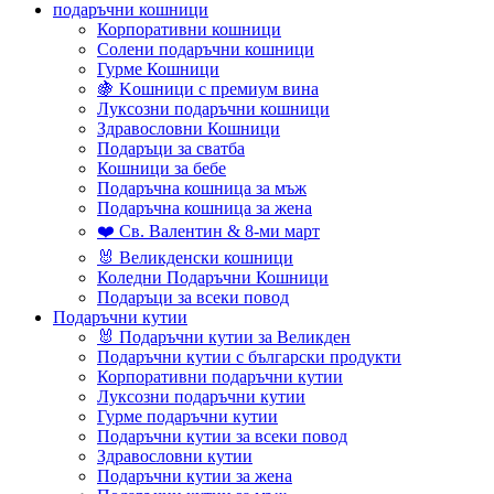
подаръчни кошници
Корпоративни кошници
Солени подаръчни кошници
Гурме Кошници
🍇 Kошници с премиум вина
Луксозни подаръчни кошници
Здравословни Кошници
Подаръци за сватба
Кошници за бебе
Подаръчна кошница за мъж
Подаръчна кошница за жена
❤️ Св. Валентин & 8-ми март
🐰 Великденски кошници
Коледни Подаръчни Кошници
Подаръци за всеки повод
Подаръчни кутии
🐰 Подаръчни кутии за Великден
Подаръчни кутии с български продукти
Корпоративни подаръчни кутии
Луксозни подаръчни кутии
Гурме подаръчни кутии
Подаръчни кутии за всеки повод
Здравословни кутии
Подаръчни кутии за жена