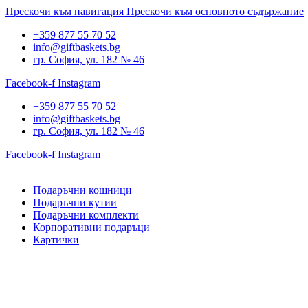
Прескочи към навигация
Прескочи към основното съдържание
+359 877 55 70 52
info@giftbaskets.bg
гр. София, ул. 182 № 46
Facebook-f
Instagram
+359 877 55 70 52
info@giftbaskets.bg
гр. София, ул. 182 № 46
Facebook-f
Instagram
Подаръчни кошници
Подаръчни кутии
Подаръчни комплекти
Корпоративни подаръци
Картички