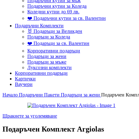
Подаръчни кутии за мъж
Подаръчни кутии за Коледа
Коледни кутии до 69 лв.
❤️ Подаръчни кутии за св. Валентин
Подаръчни Комплекти
🐰 Подаръци за Великден
Подаръци за Коледа
❤️ Подаръци за св. Валентин
Корпоративни подаръци
Подаръци за жени
Подаръци за мъже
Луксозни комплекти
Корпоративни подаръци
Картички
Ваучери
Начало
Подаръчни Пакети
Подаръци за жени
Подаръчен Компле
Щракнете за уголемяване
Подаръчен Комплект Argiolas