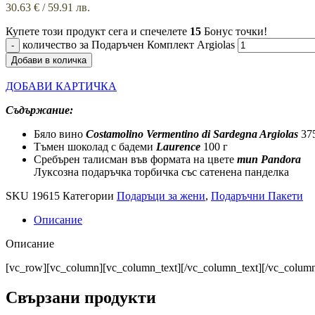
30.63
€
/ 59.91 лв.
Купете този продукт сега и спечелете
15
Бонус точки!
количество за Подаръчен Комплект Argiolas
Добави в количка
ДОБАВИ КАРТИЧКА
Съдържание:
Бяло вино
Costamolino Vermentino di Sardegna Argiolas
37
Тъмен шоколад с бадеми
Laurence
100 г
Сребърен талисман във формата на цвете
тип Pandora
Луксозна подаръчка торбичка със сатенена панделка
SKU
19615
Категории
Подаръци за жени
,
Подаръчни Пакети
Описание
Описание
[vc_row][vc_column][vc_column_text][/vc_column_text][/vc_colum
Свързани продукти