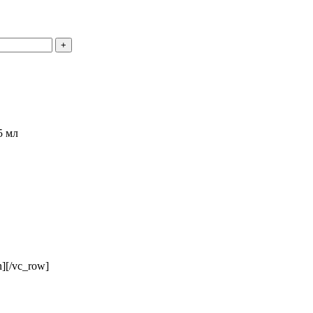
5 мл
n][/vc_row]