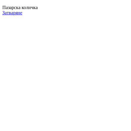
Пазарска количка
Затваряне
Продуктът е добавен в количката.
ПРОДЪЛЖИ ПАЗАРУВАНЕТО
ПОРЪЧКА
Количество:
1
99.90
€
/ 195.39 лв.
Общо:
Добавете още нещо към "Подаръчна Кошница
Cavanera"
Бонбони Мерси 250г
6.90
€
/ 13.50 лв.
Добави в количка
Чай Lovare Alpine Herbs 80 г
5.80
€
/ 11.34 лв.