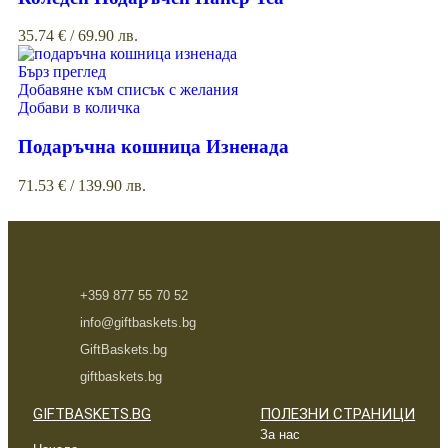
35.74
€
/ 69.90 лв.
Бърз преглед
Добавяне към списък с желания
Добави в количка
Подаръчна кошница Изненада
71.53
€
/ 139.90 лв.
+359 877 55 70 52
info@giftbaskets.bg
GiftBaskets.bg
giftbaskets.bg
GIFTBASKETS.BG
ПОЛЕЗНИ СТРАНИЦИ
За нас