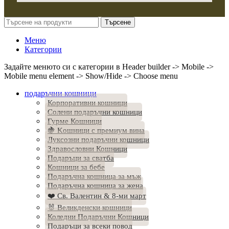
Търсене
Меню
Категории
Задайте менюто си с категории в Header builder -> Mobile ->
Mobile menu element -> Show/Hide -> Choose menu
подаръчни кошници
Корпоративни кошници
Солени подаръчни кошници
Гурме Кошници
🍇 Kошници с премиум вина
Луксозни подаръчни кошници
Здравословни Кошници
Подаръци за сватба
Кошници за бебе
Подаръчна кошница за мъж
Подаръчна кошница за жена
❤️ Св. Валентин & 8-ми март
🐰 Великденски кошници
Коледни Подаръчни Кошници
Подаръци за всеки повод