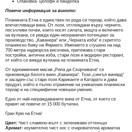
Опаковка- целофн и панделка
Повече информация за виното:
Планината Етна е единствен по рода си тероар, който дава
впечатляващи вина. От лозя, отглеждани върху черните,
песъчливи почви, които носят силата, мощта и величието
на вулкана, се ражда един неограничен потенциал за
производство. „Каванера“ или „Черната изба“ е скритото
планинско бижу на Фириато. Имението е сгушено на над
700 метра надморска височина, притежава стари
постройки, антична изба, стари лозя и модерен ресторант,
от който се вижда вулкана на планината Етна.
От едноименния масив „Рипа ди Скорчивача“ се
произвежда бялото вино „Каванера“. Този „сингъл винярд“
е засаден със стари лозя Кариканте и Катарато и дава
продукт, който е пълно отражение на уникалния планински
тероар и на специифични човешки умения.
Едно от най-награждаваните вина от Етна, от което се
правят не повече от 15 000 бутилки.
Гран Крю на Етна!
Цвят:
Чист сламено-жълт с зеленикави оттенъци
Аромат:
изумително чист нос с очарователна ароматна