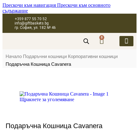
Прескочи към навигация
Прескочи към основното
съдържание
+359 877 55 70 52
info@giftbaskets.bg
гр. София, ул. 182 № 46
0
ПОДАРЪЧНИ 
ПОДАРЪЧНИ КУТИ
ПОДАРЪЧНИ 
КОРПОРАТИВН
Начало
Подаръчни кошници
Корпоративни кошници
Подаръчна Кошница Cavanera
Щракнете за уголемяване
Подаръчна Кошница Cavanera