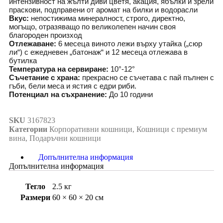
интензивност на жълти диви цветя, акация, ябълки и зрели
праскови, подправени от аромат на билки и водорасли
Вкус:
непостижима минералност, строго, директно,
могъщо, отразяващо по великолепен начин своя
благороден произход
Отлежаване:
6 месеца виното лежи върху утайка („сюр
ли“) с ежедневен „батонаж“ и 12 месеца отлежава в
бутилка
Температура на сервиране:
10°-12°
Съчетание с храна:
прекрасно се съчетава с пай пълнен с
гъби, бели меса и ястия с едри риби.
Потенциал на съхранение:
До 10 години
SKU
3167823
Категории
Корпоративни кошници
,
Кошници с премиум
вина
,
Подаръчни кошници
Допълнителна информация
Допълнителна информация
Тегло
2.5 кг
Размери
60 × 60 × 20 см