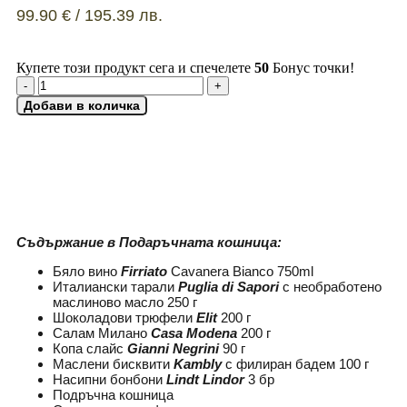
99.90
€
/ 195.39 лв.
Купете този продукт сега и спечелете
50
Бонус точки!
Добави в количка
ДОБАВИ КАРТИЧКА
Съдържание в Подаръчната кошница:
Бяло вино
Firriato
Cavanera Bianco 750ml
Италиански тарали
Puglia di Sapori
с необработено
маслиново масло 250 г
Шоколадови трюфели
Elit
200 г
Салам Милано
Casa Modena
200 г
Копа слайс
Gianni Negrini
90 г
Маслени бисквити
Kambly
с филиран бадем 100 г
Насипни бонбони
Lindt Lindor
3 бр
Подръчна кошница