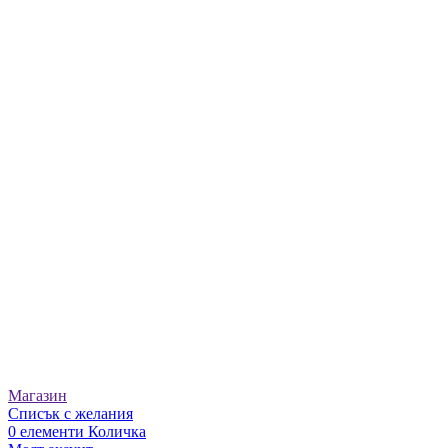
Бяло вино Sauvignon Friuli Colli Orientali DOC 750 мл
16.00
€
/ 31.29 лв.
Добави в количка
Прошуто Djianni Negrini 80 г
3.60
€
/ 7.04 лв.
Добави в количка
Луканка Молерите 150 г
6.20
€
/ 12.13 лв.
Добави в количка
Сирене Бри 125 г
3.60
€
/ 7.04 лв.
Добави в количка
Кашу Кронос в кен 150 г
6.20
€
/ 12.13 лв.
Добави в количка
Магазин
Списък с желания
0
елементи
Количка