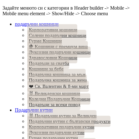
Задайте менюто си с категории в Header builder -> Mobile ->
Mobile menu element -> Show/Hide -> Choose menu
подаръчни кошници
Корпоративни кошници
Солени подаръчни кошници
Гурме Кошници
🍇 Kошници с премиум вина
Луксозни подаръчни кошници
Здравословни Кошници
Подаръци за сватба
Кошници за бебе
Подаръчна кошница за мъж
Подаръчна кошница за жена
❤️ Св. Валентин & 8-ми март
🐰 Великденски кошници
Коледни Подаръчни Кошници
Подаръци за всеки повод
Подаръчни кутии
🐰 Подаръчни кутии за Великден
Подаръчни кутии с български продукти
Корпоративни подаръчни кутии
Луксозни подаръчни кутии
Гурме подаръчни кутии