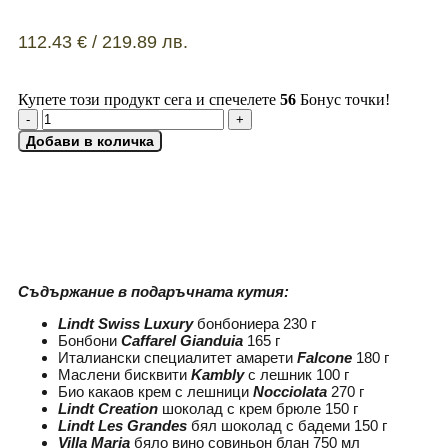
112.43
€
/ 219.89 лв.
Купете този продукт сега и спечелете
56
Бонус точки!
Добави в количка
ДОБАВИ КАРТИЧКА
Съдържание в подаръчната кутия:
Lindt Swiss Luxury
бонбониера 230 г
Бонбони
Caffarel Gianduia
165 г
Италиански специалитет амарети
Falcone
180 г
Маслени бисквити
Kambly
с лешник 100 г
Био какаов крем с лешници
Nocciolata
270 г
Lindt Creation
шоколад с крем брюле 150 г
Lindt Les Grandes
бял шоколад с бадеми 150 г
Villa Maria
бяло вино совиньон блан 750 мл