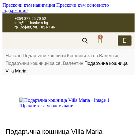
Прескочи към навигация
Прескочи към основното
съдържание
+359 877 55 70 52
info@giftbaskets.bg
гр. София, ул. 182 № 46
0
ПОДАРЪЧНИ 
ПОДАРЪЧНИ КУТИ
ПОДАРЪЧНИ 
КОРПОРАТИВН
Начало
Подаръчни кошници
Кошници за св.Валентин
Подаръчни кошници за св. Валентин
Подаръчна кошница
Villa Maria
Щракнете за уголемяване
Подаръчна кошница Villa Maria