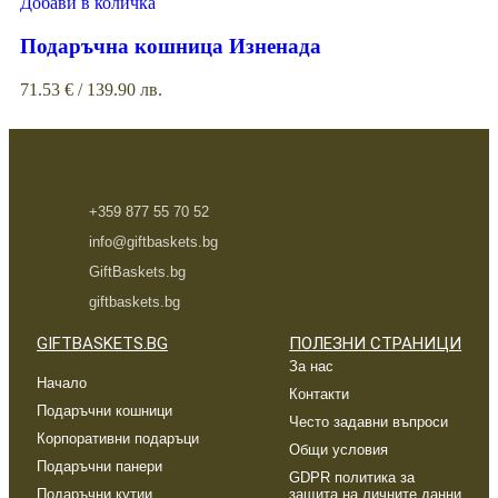
Добави в количка
Подаръчна кошница Изненада
71.53
€
/ 139.90 лв.
+359 877 55 70 52
info@giftbaskets.bg
GiftBaskets.bg
giftbaskets.bg
GIFTBASKETS.BG
ПОЛЕЗНИ СТРАНИЦИ
За нас
Начало
Контакти
Подаръчни кошници
Често задавни въпроси
Корпоративни подаръци
Общи условия
Подаръчни панери
GDPR политика за
Подаръчни кутии
защита на личните данни