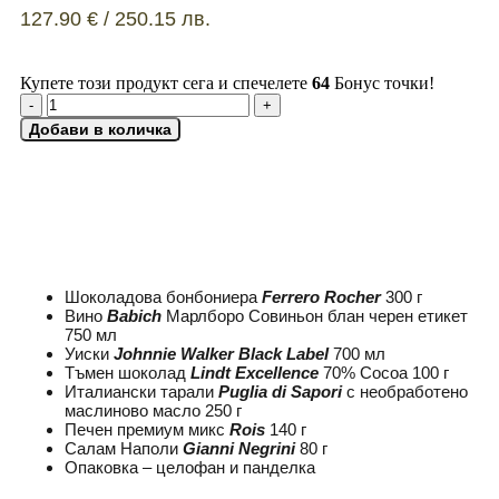
127.90
€
/ 250.15 лв.
Купете този продукт сега и спечелете
64
Бонус точки!
Добави в количка
ДОБАВИ КАРТИЧКА
Шоколадова бонбониера
Ferrero Rocher
300 г
Вино
Babich
Марлборо Совиньон блан черен етикет
750 мл
Уиски
Johnnie Walker Black Label
700 мл
Тъмен шоколад
Lindt Excellence
70% Cocoa 100 г
Италиански тарали
Puglia di Sapori
с необработено
маслиново масло 250 г
Печен премиум микс
Rois
140 г
Салам Наполи
Gianni Negrini
80 г
Опаковка – целофан и панделка