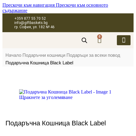
Прескочи към навигация
Прескочи към основното
съдържание
+359 877 55 70 52
info@giftbaskets.bg
гр. София, ул. 182 № 46
0
ПОДАРЪЧНИ 
ПОДАРЪЧНИ КУТИ
ПОДАРЪЧНИ 
КОРПОРАТИВН
Начало
Подаръчни кошници
Подаръци за всеки повод
Подаръчна Кошница Black Label
Щракнете за уголемяване
Подаръчна Кошница Black Label