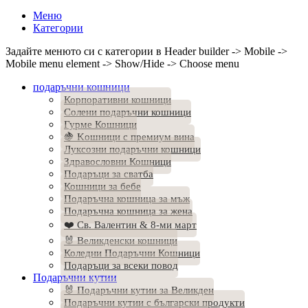
Меню
Категории
Задайте менюто си с категории в Header builder -> Mobile ->
Mobile menu element -> Show/Hide -> Choose menu
подаръчни кошници
Корпоративни кошници
Солени подаръчни кошници
Гурме Кошници
🍇 Kошници с премиум вина
Луксозни подаръчни кошници
Здравословни Кошници
Подаръци за сватба
Кошници за бебе
Подаръчна кошница за мъж
Подаръчна кошница за жена
❤️ Св. Валентин & 8-ми март
🐰 Великденски кошници
Коледни Подаръчни Кошници
Подаръци за всеки повод
Подаръчни кутии
🐰 Подаръчни кутии за Великден
Подаръчни кутии с български продукти