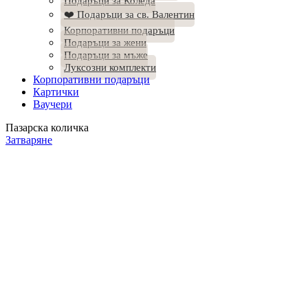
Подаръци за Коледа
❤️ Подаръци за св. Валентин
Корпоративни подаръци
Подаръци за жени
Подаръци за мъже
Луксозни комплекти
Корпоративни подаръци
Картички
Ваучери
Пазарска количка
Затваряне
Продуктът е добавен в количката.
ПРОДЪЛЖИ ПАЗАРУВАНЕТО
ПОРЪЧКА
Количество:
1
17.84
€
/ 34.89 лв.
Общо:
Добавете още нещо към "Коледна Подаръчна Кутия