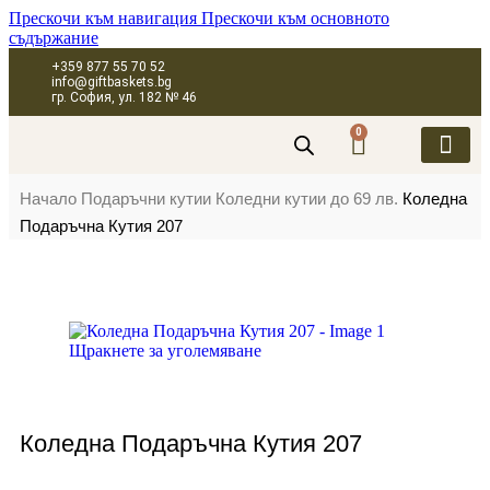
Прескочи към навигация
Прескочи към основното
съдържание
+359 877 55 70 52
info@giftbaskets.bg
гр. София, ул. 182 № 46
0
ПОДАРЪЧНИ 
ПОДАРЪЧНИ КУТИ
ПОДАРЪЧНИ 
КОРПОРАТИВН
Начало
Подаръчни кутии
Коледни кутии до 69 лв.
Коледна
Подаръчна Кутия 207
Щракнете за уголемяване
Коледна Подаръчна Кутия 207