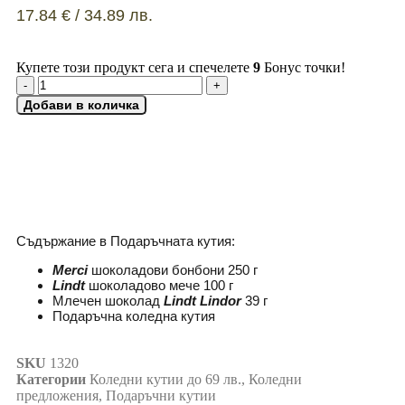
17.84
€
/ 34.89 лв.
Купете този продукт сега и спечелете
9
Бонус точки!
Добави в количка
ДОБАВИ КАРТИЧКА
Съдържание в Подаръчната кутия:
Merci
шоколадови бонбони 250 г
Lindt
шоколадово мече 100 г
Млечен шоколад
Lindt Lindor
39 г
Подаръчна коледна кутия
SKU
1320
Категории
Коледни кутии до 69 лв.
,
Коледни
предложения
,
Подаръчни кутии