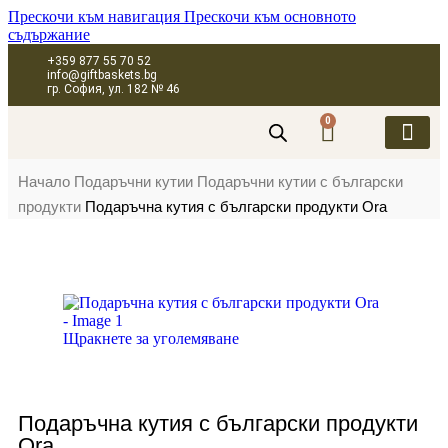
Прескочи към навигация
Прескочи към основното
съдържание
+359 877 55 70 52
info@giftbaskets.bg
гр. София, ул. 182 № 46
0
ПОДАРЪЧНИ 
ПОДАРЪЧНИ КУТИ
ПОДАРЪЧНИ 
КОРПОРАТИВН
Начало
Подаръчни кутии
Подаръчни кутии с български
продукти
Подаръчна кутия с български продукти Ora
Щракнете за уголемяване
Подаръчна кутия с български продукти
Ora