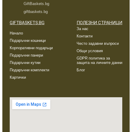
GiftBaskets.bg
giftbaskets.bg
GIFTBASKETS.BG
ПОЛЕЗНИ СТРАНИЦИ
За нас
Начало
Контакти
Подаръчни кошници
Често задавни въпроси
Корпоративни подаръци
Общи условия
Подаръчни панери
GDPR политика за
Подаръчни кутии
защита на личните данни
Подаръчни комплекти
Блог
Картички