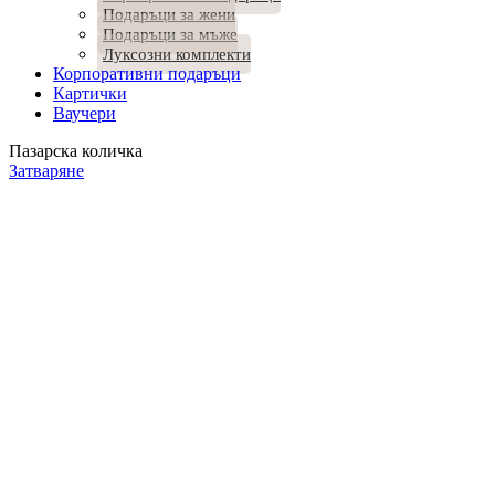
Подаръци за жени
Подаръци за мъже
Луксозни комплекти
Корпоративни подаръци
Картички
Ваучери
Пазарска количка
Затваряне
Продуктът е добавен в количката.
ПРОДЪЛЖИ ПАЗАРУВАНЕТО
ПОРЪЧКА
Количество:
1
38.30
€
/ 74.91 лв.
Общо:
Добавете още нещо към "Подаръчна кутия с български
продукти Ora"