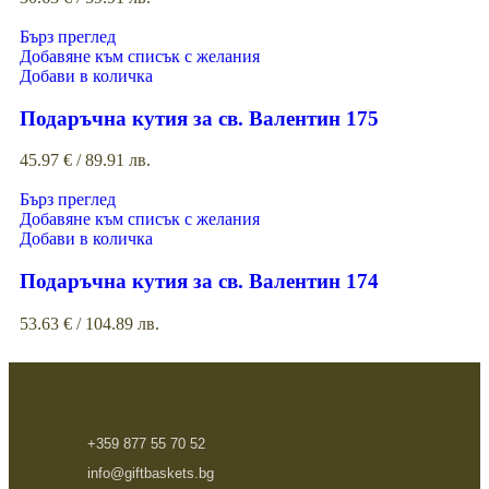
Бърз преглед
Добавяне към списък с желания
Добави в количка
Подаръчна кутия за св. Валентин 175
45.97
€
/ 89.91 лв.
Бърз преглед
Добавяне към списък с желания
Добави в количка
Подаръчна кутия за св. Валентин 174
53.63
€
/ 104.89 лв.
+359 877 55 70 52
info@giftbaskets.bg