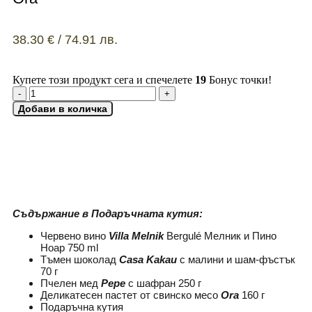
38.30
€
/ 74.91 лв.
Купете този продукт сега и спечелете
19
Бонус точки!
Добави в количка
ДОБАВИ КАРТИЧКА
Съдържание в Подаръчната кутия:
Червено вино
Villa Melnik
Bergulé Мелник и Пино
Ноар 750 ml
Тъмен шоколад
Casa Kakau
с малини и шам-фъстък
70 г
Пчелен мед
Pepe
с шафран 250 г
Деликатесен пастет от свинско месо
Ora
160 г
Подаръчна кутия