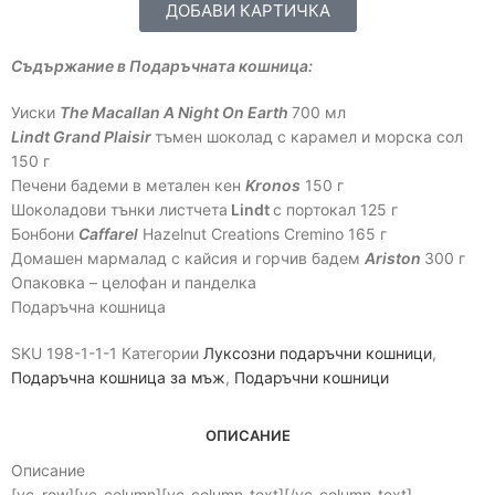
ДОБАВИ КАРТИЧКА
Съдържание в Подаръчната кошница:
Уиски
The Macallan A Night On Earth
700 мл
Lindt Grand Plaisir
тъмен шоколад с карамел и морска сол
150 г
Печени бадеми в метален кен
Kronos
150 г
Шоколадови тънки листчета
Lindt
с портокал 125 г
Бонбони
Caffarel
Hazelnut Creations Cremino 165 г
Домашен мармалад с кайсия и горчив бадем
Ariston
300 г
Опаковка – целофан и панделка
Подаръчна кошница
SKU
198-1-1-1
Категории
Луксозни подаръчни кошници
,
Подаръчна кошница за мъж
,
Подаръчни кошници
ОПИСАНИЕ
Описание
[vc_row][vc_column][vc_column_text][/vc_column_text]