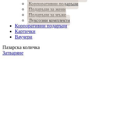
Корпоративни подаръци
Подаръци за жени
Подаръци за мъже
Луксозни комплекти
Корпоративни подаръци
Картички
Ваучери
Пазарска количка
Затваряне
Продуктът е добавен в количката.
ПРОДЪЛЖИ ПАЗАРУВАНЕТО
ПОРЪЧКА
Количество:
1
45.97
€
/ 89.91 лв.
Общо:
Добавете още нещо към "Подаръчен Хампер Ice Blanc"