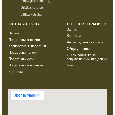
info@giftbaskets.bg
GiftBaskets.bg
giftbaskets.bg
GIFTBASKETS.BG
ПОЛЕЗНИ СТРАНИЦИ
За нас
Начало
Контакти
Подаръчни кошници
Често задавни въпроси
Корпоративни подаръци
Общи условия
Подаръчни панери
GDPR политика за
Подаръчни кутии
защита на личните данни
Подаръчни комплекти
Блог
Картички