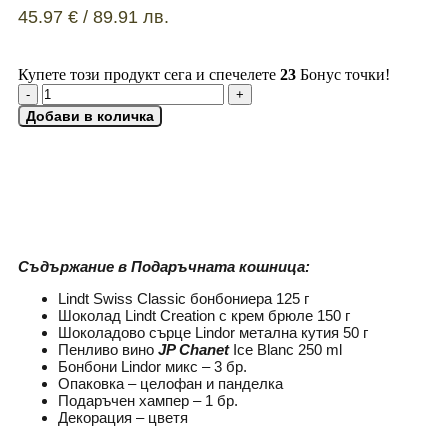
45.97
€
/ 89.91 лв.
Купете този продукт сега и спечелете
23
Бонус точки!
Добави в количка
ДОБАВИ КАРТИЧКА
Съдържание в Подаръчната кошница:
Lindt Swiss Classic бонбониера 125 г
Шоколад Lindt Creation с крем брюле 150 г
Шоколадово сърце Lindor метална кутия 50 г
Пенливо вино
JP Chanet
Ice Blanc 250 ml
Бонбони Lindor микс – 3 бр.
Опаковка – целофан и панделка
Подаръчен хампер – 1 бр.
Декорация – цветя