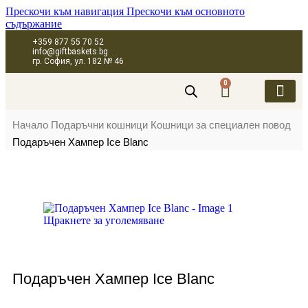
Прескочи към навигация
Прескочи към основното
съдържание
+359 877 55 70 52
info@giftbaskets.bg
гр. София, ул. 182 № 46
0
ПОДАРЪЧНИ 
ПОДАРЪЧНИ КУТИ
ПОДАРЪЧНИ 
КОРПОРАТИВН
Начало
Подаръчни кошници
Кошници за специален повод
Подаръчен Хампер Ice Blanc
Щракнете за уголемяване
Подаръчен Хампер Ice Blanc